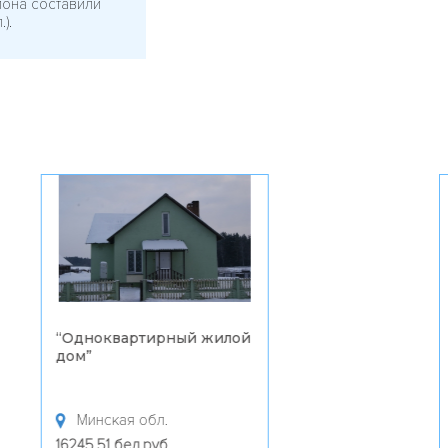
иона составили
).
“
Одноквартирный жилой
“
дом
”
р
Минская обл.
16245.51 бел.руб.
1