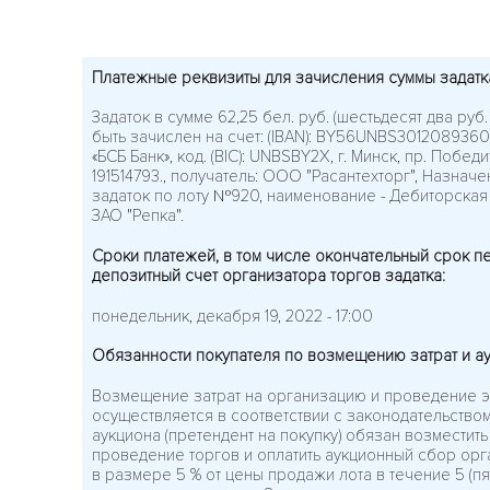
Платежные реквизиты для зачисления суммы задатк
Задаток в сумме 62,25 бел. руб. (шестьдесят два руб.
быть зачислен на счет: (IBAN): BY56UNBS30120893
«БСБ Банк», код. (BIC): UNBSBY2X, г. Минск, пр. Побед
191514793., получатель: ООО "Расантехторг", Назначе
задаток по лоту №920, наименование - Дебиторска
ЗАО "Репка".
Сроки платежей, в том числе окончательный срок п
депозитный счет организатора торгов задатка:
понедельник, декабря 19, 2022 - 17:00
Обязанности покупателя по возмещению затрат и а
Возмещение затрат на организацию и проведение э
осуществляется в соответствии с законодательство
аукциона (претендент на покупку) обязан возместить
проведение торгов и оплатить аукционный сбор орг
в размере 5 % от цены продажи лота в течение 5 (пя