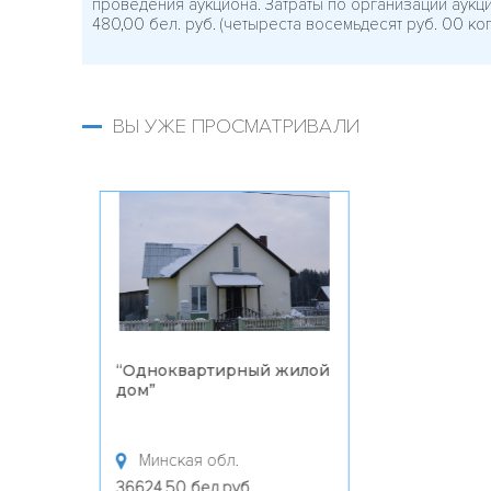
проведения аукциона. Затраты по организации аукц
480,00 бел. руб. (четыреста восемьдесят руб. 00 коп.
ВЫ УЖЕ ПРОСМАТРИВАЛИ
“
Одноквартирный жилой
дом
”
Минская обл.
36624.50 бел.руб.