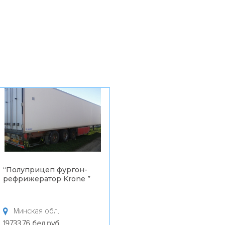
Полуприцеп фургон-
ефрижератор Krone
”
Минская обл.
9733.76 бел.руб.