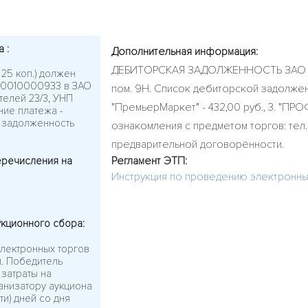
а :
Дополнительная информация:
ДЕБИТОРСКАЯ ЗАДОЛЖЕННОСТЬ ЗАО «РЕПКА
 25 коп.) должен
600010000933 в ЗАО
пом. 9Н. Список дебиторской задолженнос
ителей 23/3, УНП
"ПремьерМаркет" - 432,00 руб., 3. "П
ние платежа -
я задолженность
ознакомления с предметом торгов: тел.
предварительной договорённости.
Регламент ЭТП:
еречисления на
Инструкция по проведению электронны
укционного сбора:
лектронных торгов
м. Победитель
 затраты на
анизатору аукциона
ти) дней со дня