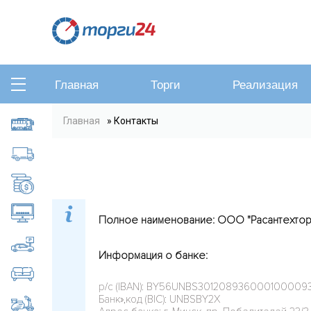
Главная
Торги
Реализация
Вы здесь
Главная
» Контакты
Автобусы, микроавтобусы
Грузовые автомобили
Дебиторская задолженность
Компьютеры, оргтехника
Полное наименование: ООО "Расантехтор
Легковые автомобили
Информация о банке:
Мебель
р/с (IBAN): BY56UNBS3012089360001000093
Банк»,код (BIC): UNBSBY2X
Мотоциклы, скутеры