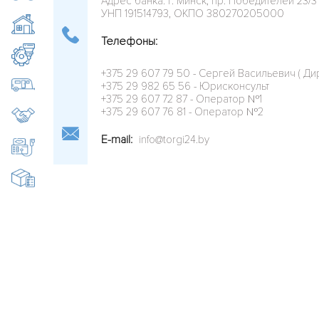
Адрес банка: г. Минск, пр. Победителей 23/3
УНП 191514793, ОКПО 380270205000
Недвижимость
Телефоны:
Оборудование, станки
+375 29 607 79 50 - Сергей Васильевич ( Ди
Прицепы, полуприцепы
+375 29 982 65 56 - Юрисконсульт
+375 29 607 72 87 - Оператор №1
+375 29 607 76 81 - Оператор №2
Продажа готового бизнеса
E-mail:
info@torgi24.by
Специальная техника
Товары народного потребления