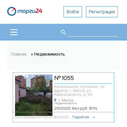
Войти
Регистрация
Поиск
Форма поиска
Вы здесь
Главная
» Недвижимость
№ 1055
Капитальное строение, по
адресу: г. Минск, ул.
Айвазовского, д. 50
г. Минск
Недвижимость
21000.00 бел.руб. BYN
Дата проведения торгов: 06.07.2026
Подробнее