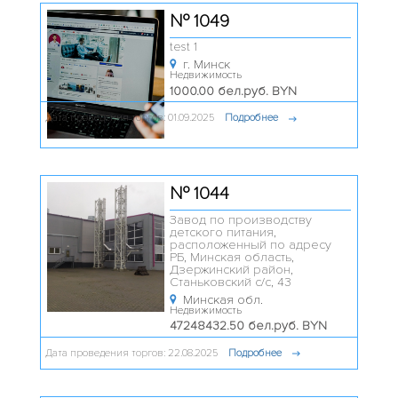
№ 1049
test 1
г. Минск
Недвижимость
1000.00 бел.руб. BYN
Дата проведения торгов: 01.09.2025
Подробнее
№ 1044
Завод по производству
детского питания,
расположенный по адресу
РБ, Минская область,
Дзержинский район,
Станьковский с/с, 43
Минская обл.
Недвижимость
47248432.50 бел.руб. BYN
Дата проведения торгов: 22.08.2025
Подробнее