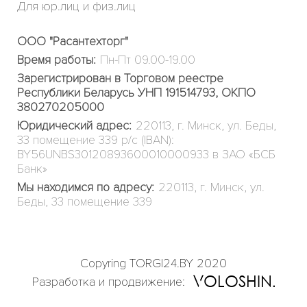
Для юр.лиц и физ.лиц
ООО "Расантехторг"
Время работы:
Пн-Пт 09.00-19.00
Зарегистрирован в Торговом реестре
Республики Беларусь УНП 191514793, ОКПО
380270205000
Юридический адрес:
220113, г. Минск, ул. Беды,
33 помещение 339 р/с (IBAN):
BY56UNBS30120893600010000933 в ЗАО «БСБ
Банк»
Мы находимся по адресу:
220113, г. Минск, ул.
Беды, 33 помещение 339
Copyring TORGI24.BY 2020
OLOSHIN
Разработка и продвижение: