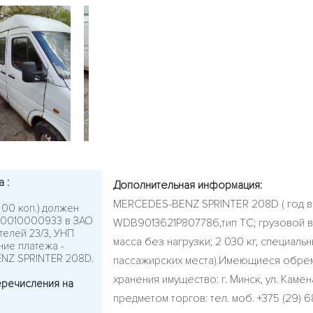
а :
Дополнительная информация:
MERCEDES-BENZ SPRINTER 208D ( год вып
. 00 коп.) должен
600010000933 в ЗАО
WDB9013621P807786,тип ТС; грузовой ва
ителей 23/3, УНП
масса без нагрузки; 2 030 кг, специальн
ние платежа -
ENZ SPRINTER 208D.
пассажирских места).Имеющиеся обрем
хранения имущество: г. Минск, ул. Камен
еречисления на
предметом торгов: тел. моб. +375 (29) 