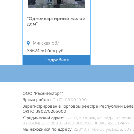
“
Одноквартирный жилой
дом
”
Минская обл.
36624.50 бел.руб.
Подробнее
ООО "Расантехторг"
Время работы:
Пн-Пт 09.00-19.00
Зарегистрирован в Торговом реестре Республики Белар
ОКПО 380270205000
Юридический адрес:
220113, г. Минск, ул. Беды, 33 поме
BY56UNBS30120893600010000933 в ЗАО «БСБ Банк»
Мы находимся по адресу:
220113, г. Минск, ул. Беды, 3