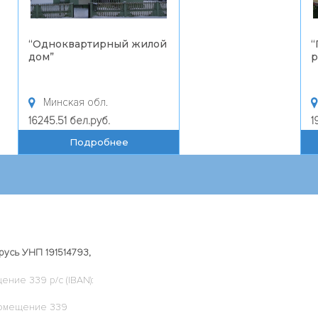
“
Одноквартирный жилой
“
дом
”
р
Минская обл.
16245.51 бел.руб.
1
Подробнее
усь УНП 191514793,
щение 339 р/с (IBAN):
3 помещение 339