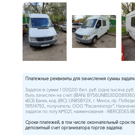
Платежные реквизиты для зачисления суммы задатк
Задаток в сумме 1 000,00 бел. руб. (одна тысяча руб
быть зачислен на счет: (IBAN): BY56UNBS30120893
«БСБ Банк», код. (BIC): UNBSBY2X, г. Минск, пр. Побед
191514793., получатель: ООО "Расантехторг", Назначе
задаток по лоту №1021, наименование - MERCEDES-B
Сроки платежей, в том числе окончательный срок п
депозитный счет организатора торгов задатка: