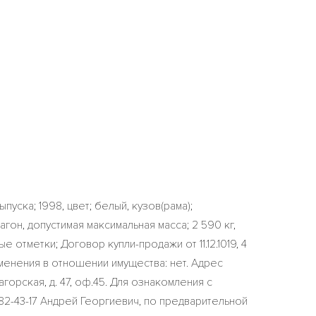
уска; 1998, цвет; белый, кузов(рама);
гон, допустимая максимальная масса; 2 590 кг,
ые отметки; Договор купли-продажи от 11.12.1019, 4
енения в отношении имущества: нет. Адрес
агорская, д. 47, оф.45. Для ознакомления с
682-43-17 Андрей Георгиевич, по предварительной