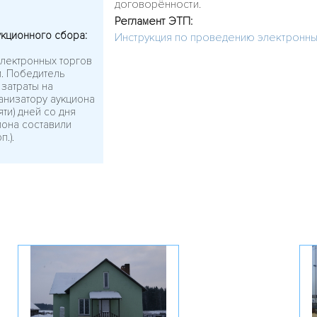
договорённости.
Регламент ЭТП:
укционного сбора:
Инструкция по проведению электронны
лектронных торгов
м. Победитель
 затраты на
анизатору аукциона
ти) дней со дня
иона составили
.).