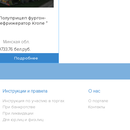
Полуприцеп фургон-
ефрижератор Krone
”
Минская обл.
9733.76 бел.руб.
Подробнее
Инструкции и правила
О нас
Инструкция по участию в торгах
О портале
При банкротстве
Контакты
При ликвидации
Для юр.лиц и физ.лиц