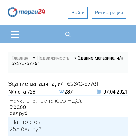
Войти
Регистрация
Поиск
Форма поиска
Вы здесь
Главная
»
Недвижимость
» Здание магазина, и/н
623/С-57761
Здание магазина, и/н 623/С-57761
№ лота
728
287
07.04.2021
Начальная цена (без НДС):
5100.00
бел.руб.
Шаг торгов:
255 бел.руб.