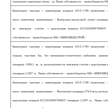
ограждение территории (литер – д). Право собственности - правообладате
Капитальное строение с инвентарным номером 631/С-1786 (назначение –
иного назначения, наименование – Контрольно-пропускной пункт) площадь
на земельном участке с кадастровым номером 621350100007000637 п
собственности - правообладатель ОАО «МИНСКВОДСТРОЙ».
Капитальное строение с инвентарным номером 631/С-1784 (назначение –
складов, торговых баз, баз материально-технического снабжения, храни
площадью 1096,1 кв. м, расположенное на земельном участке с кадастровым
площадью 2,1697 га. Право собственности - правообладатель ОАО «МИНСКВ
Капитальное строение с инвентарным номером 631/С-1788 (назначение –
иного назначения, наименование – Мастерские) площадью 276,9 кв.м, располож
кадастровым номером 621350100007000637 площадью 2,1697 га. Право собс