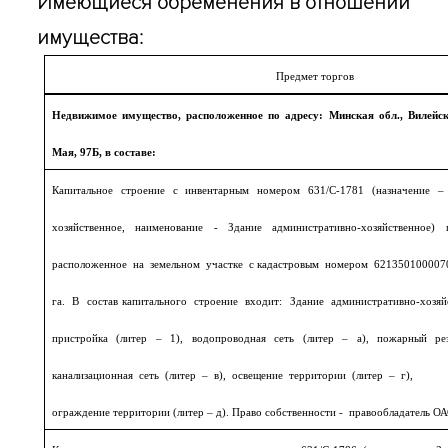
Имеющиеся обременения в отношении
имущества:
Предмет торгов
Недвижимое имущество, расположенное по адресу: Минская обл., Вилейски
Мая, 97Б, в составе:
Капитальное строение с инвентарным номером 631/С-1781 (назначение – 
хозяйственное, наименование - Здание административно-хозяйственное
расположенное на земельном участке с кадастровым номером 62135010000
га. В состав капитального строение входит: Здание административно-хозяй
пристройка (литер – 1), водопроводная сеть (литер – а), пожарный 
канализационная сеть (литер – в), освещение территории (литер – г),
ограждение территории (литер – д). Право собственности - правообладате