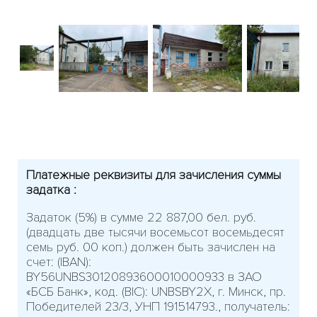
Платежные реквизиты для зачисления суммы
задатка :
Задаток (5%) в сумме 22 887,00 бел. руб.
(двадцать две тысячи восемьсот восемьдесят
семь руб. 00 коп.) должен быть зачислен на
счет: (IBAN):
BY56UNBS30120893600010000933 в ЗАО
«БСБ Банк», код. (BIC): UNBSBY2X, г. Минск, пр.
Победителей 23/3, УНП 191514793., получатель: