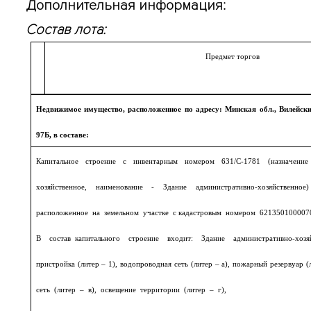
Дополнительная информация:
Состав лота:
Предмет торгов
Недвижимое имущество, расположенное по адресу: Минская обл., Вилейский 
97Б, в составе:
Капитальное строение с инвентарным номером 631/С-1781 (назначение 
хозяйственное, наименование - Здание административно-хозяйственн
расположенное на земельном участке с кадастровым номером 62135010000
В состав капитального строение входит: Здание административно-хозя
пристройка (литер – 1), водопроводная сеть (литер – а), пожарный резервуар
сеть (литер – в), освещение территории (литер – г),