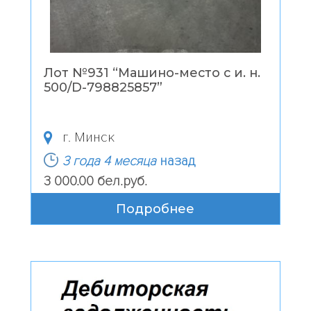
Лот №931 “
Машино-место с и. н.
500/D-798825857
”
г. Минск
3 года 4 месяца
назад
3 000.00 бел.руб.
Подробнее