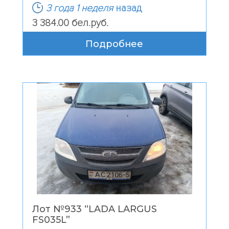
3 года 1 неделя
назад
3 384.00 бел.руб.
Подробнее
Лот №933 “
LADA LARGUS
FS035L
”