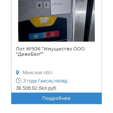
Лот №936 “
Имущество ООО
"ДевиБел"
”
Минская обл.
3 года 1 месяц
назад
38 506.92 бел.руб.
Подробнее