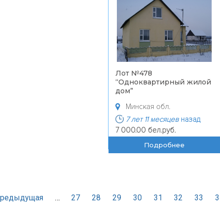
Лот №478
“
Одноквартирный жилой
дом
”
Минская обл.
7 лет 11 месяцев
назад
7 000.00 бел.руб.
Подробнее
редыдущая
…
27
28
29
30
31
32
33
3