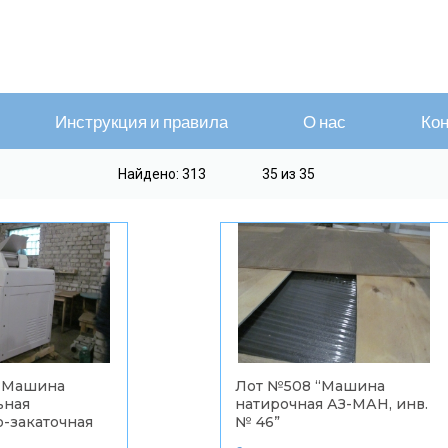
Инструкция и правила
О нас
Кон
Найдено: 313
35 из 35
“
Машина
Лот №508 “
Машина
ьная
натирочная АЗ-МАН, инв.
-закаточная
№ 46
”