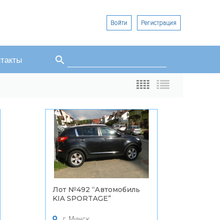
Войти
Регистрация
Поиск
такты
Форма поиска
Лот №492 “
Автомобиль
KIA SPORTAGE
”
г. Минск