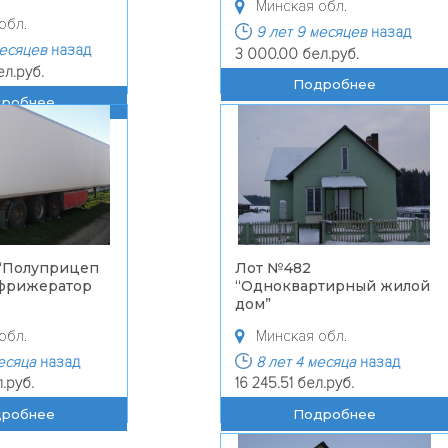
Минская обл.
обл.
9 лет 9 месяцев
назад
месяцев
назад
3 000.00 бел.руб.
ел.руб.
Подробнее
дробнее
“
Полуприцеп
Лот №482
фрижератор
“
Одноквартирный жилой
дом
”
обл.
Минская обл.
месяца
назад
8 лет 4 месяца
назад
л.руб.
16 245.51 бел.руб.
дробнее
Подробнее