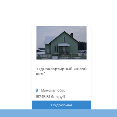
“
Одноквартирный жилой
“
дом
”
р
Минская обл.
16245.51 бел.руб.
1
Подробнее