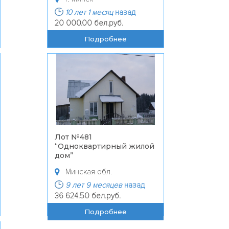
10 лет 1 месяц
назад
20 000.00 бел.руб.
Подробнее
Лот №481
“
Одноквартирный жилой
дом
”
Минская обл.
9 лет 9 месяцев
назад
36 624.50 бел.руб.
Подробнее