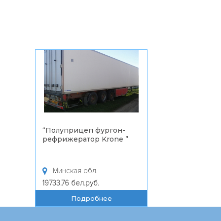
Полуприцеп фургон-
ефрижератор Krone
”
Минская обл.
9733.76 бел.руб.
Подробнее