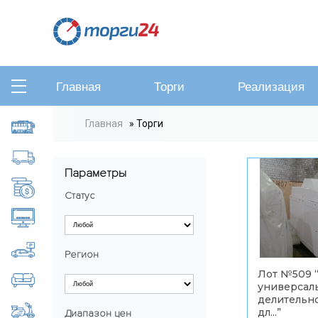
Главная
Торги
Реализация
Вы здесь
Главная
» Торги
Автобусы, микроавтобусы
Грузовые автомобили
Параметры
Дебиторская задолженность
Статус
Компьютеры, оргтехника
Легковые автомобили
Регион
Лот №509 
Мебель
универсал
делительно
Мотоциклы, скутеры
дл...
”
Диапазон цен