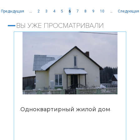
Страницы
Предыдущая
…
2
3
4
5
6
7
8
9
10
…
Следующая
ВЫ УЖЕ ПРОСМАТРИВАЛИ
Одноквартирный жилой дом
“
”