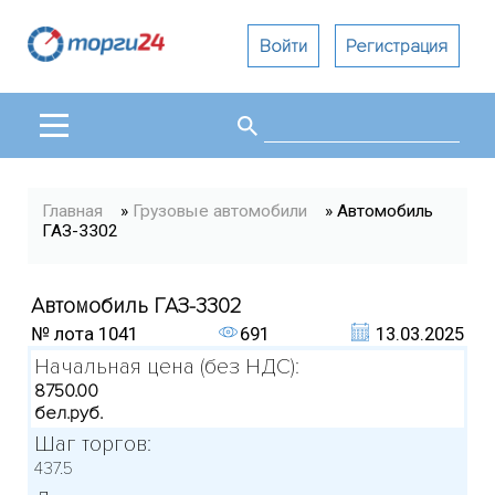
Войти
Регистрация
Поиск
Форма поиска
Вы здесь
Главная
»
Грузовые автомобили
» Автомобиль
ГАЗ-3302
Автомобиль ГАЗ-3302
№ лота
1041
691
13.03.2025
Начальная цена (без НДС):
8750.00
бел.руб.
Шаг торгов:
437.5